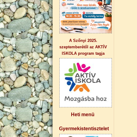
A Szőnyi 2025.
szeptemberétől az AKTÍV
ISKOLA program tagja
Heti menü
Gyermekistentisztelet