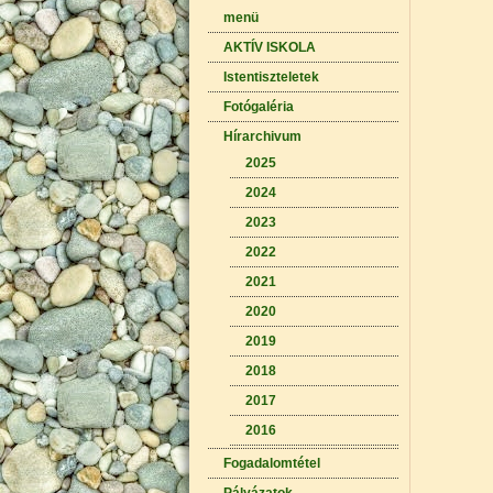
menü
AKTÍV ISKOLA
Istentiszteletek
Fotógaléria
Hírarchivum
2025
2024
2023
2022
2021
2020
2019
2018
2017
2016
Fogadalomtétel