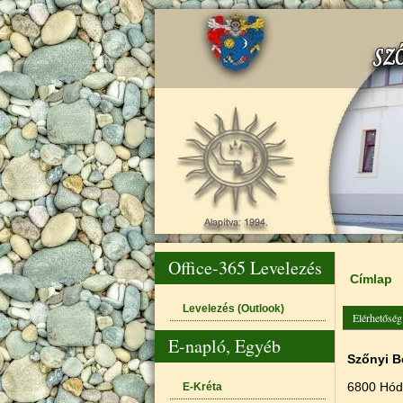
Office-365 Levelezés
Címlap
Jelenle
Levelezés (Outlook)
Elérhetőség
E-napló, Egyéb
Szőnyi B
6800 Hód
E-Kréta