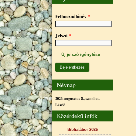
Felhasználónév
*
Jelszó
*
Új jelszó igénylése
Névnap
2026. augusztus 8., szombat,
László
Közérdekű infók
Bibliatábor 2026