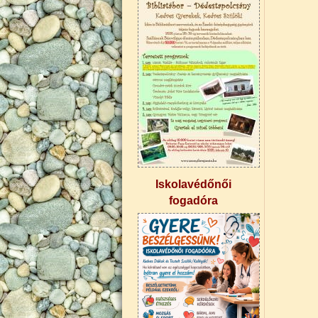
Iskolavédőnői
fogadóra