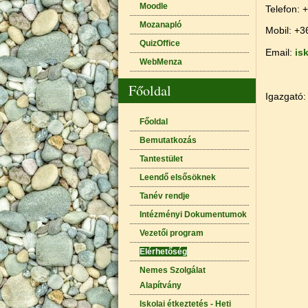
Moodle
Telefon: 
Mozanapló
Mobil: +3
QuizOffice
Email:
is
WebMenza
Főoldal
Igazgató:
Főoldal
Bemutatkozás
Tantestület
Leendő elsősöknek
Tanév rendje
Intézményi Dokumentumok
Vezetői program
Elérhetőség
Nemes Szolgálat
Alapítvány
Iskolai étkeztetés - Heti