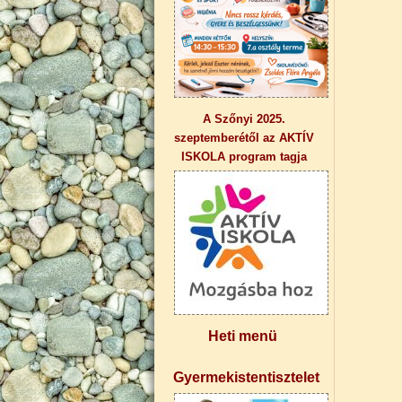
A Szőnyi 2025.
szeptemberétől az AKTÍV
ISKOLA program tagja
Heti menü
Gyermekistentisztelet