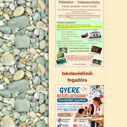
Iskolavédőnői
fogadóra