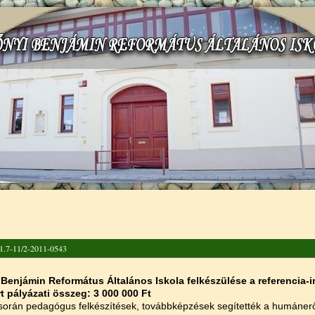
gi hely
.7-11/2-2011-0543
 Benjámin Református Általános Iskola felkészülése a referencia-i
t pályázati összeg: 3 000 000 Ft
 során pedagógus felkészítések, továbbképzések segítették a humánerőf