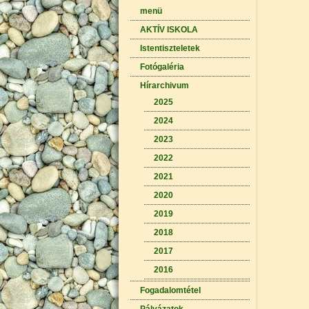
menü
AKTÍV ISKOLA
Istentiszteletek
Fotógaléria
Hírarchivum
2025
2024
2023
2022
2021
2020
2019
2018
2017
2016
Fogadalomtétel