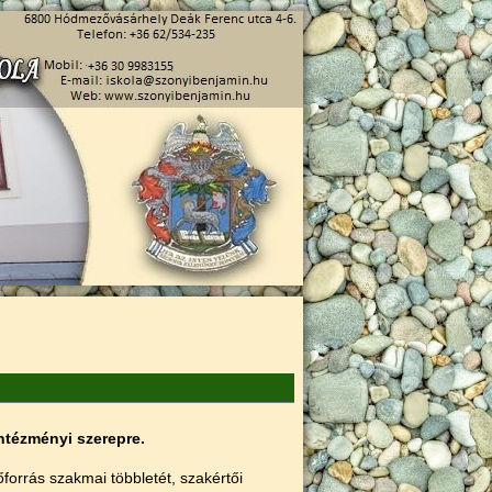
ntézményi szerepre.
orrás szakmai többletét, szakértői