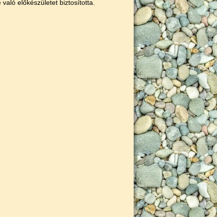
 való előkészületet biztosította.