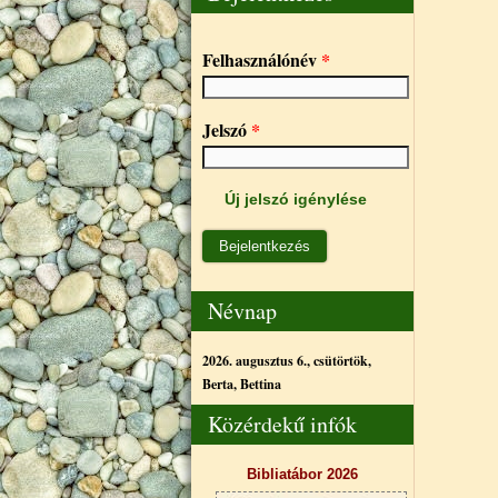
Felhasználónév
*
Jelszó
*
Új jelszó igénylése
Névnap
2026. augusztus 6., csütörtök,
Berta, Bettina
Közérdekű infók
Bibliatábor 2026